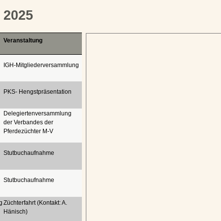
 2025
Veranstaltung
IGH-
Mitgliederversammlung
PKS-
Hengstpräsentation
Delegiertenversammlung
der Verbandes der
Pferdezüchter M-
V
Stutbuchaufnahme
Stutbuchaufnahme
g
Züchterfahrt (Kontakt: A.
Hänisch)