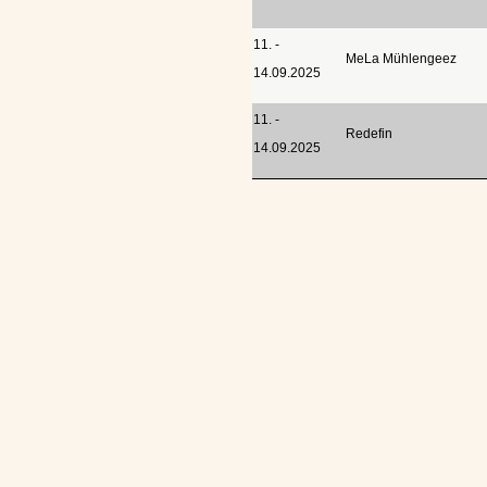
11. -
MeLa Mühlengeez
14.09.2025
11. -
Redefin
14.09.2025