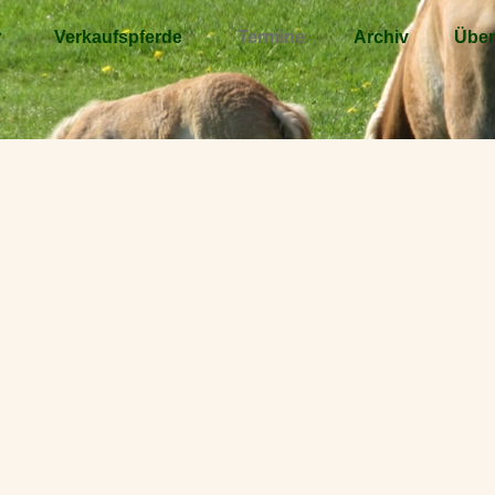
r
Verkaufspferde
Termine
Archiv
Über