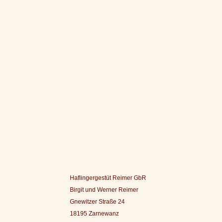
Haflingergestüt Reimer GbR
Birgit und Werner Reimer
Gnewitzer Straße 24
18195 Zarnewanz